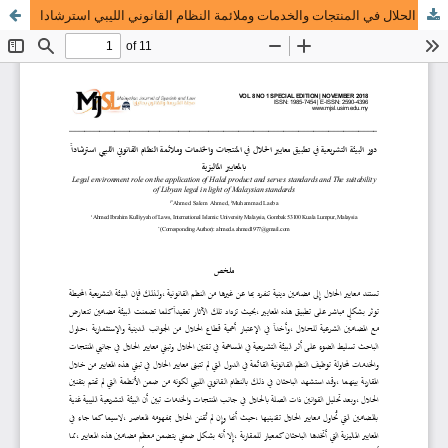
دور البيئة التشريعية في تطبيق معايير الحلال في المنتجات والخدمات وملائمة النظام القانوني الليبي استرشادا ʪلمعايير الماليزية