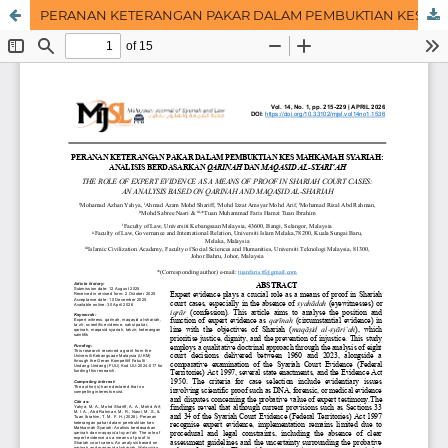
PERANAN KETERANGAN PAKAR DALAM PEMBUKTIAN KES MAHKAMAH SYARIAH: ANALISIS BERDASARKAN QARINAH DAN MAQASID AL-SYARI‘AH